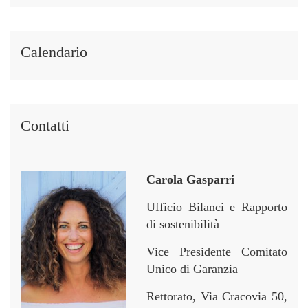
t
t
p
p
i
i
e
e
i
i
r
r
Calendario
n
n
Contatti
Carola Gasparri
Ufficio Bilanci e Rapporto
di sostenibilità
Vice Presidente Comitato
Unico di Garanzia
Rettorato, Via Cracovia 50,