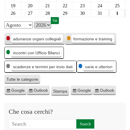
19
20
21
22
23
24
25
26
27
28
29
30
31
1
M
A
C
e
n
adunanze organi collegiali
formazione e training
a
s
n
incontri con Ufficio Bilanci
t
e
o
e
scadenze e termini per invio dati
varie e ulteriori
g
o
Tutte le categorie
r
Google
Outlook
Google
Outlook
Stampa
I
I
E
E
M
i
s
s
s
s
o
e
c
c
p
p
s
Che cosa cerchi?
r
r
o
o
t
i
i
r
r
r
v
v
t
t
a
i
i
a
a