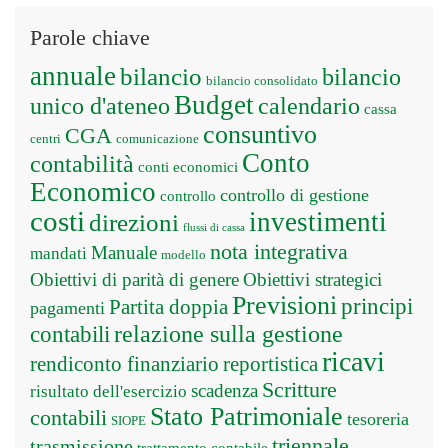
Parole chiave
annuale
bilancio
bilancio
bilancio consolidato
Budget
unico d'ateneo
calendario
cassa
consuntivo
CGA
centri
comunicazione
Conto
contabilità
conti economici
Economico
controllo di gestione
controllo
costi
investimenti
direzioni
flussi di cassa
nota integrativa
Manuale
mandati
modello
Obiettivi di parità di genere
Obiettivi strategici
Previsioni
principi
Partita doppia
pagamenti
relazione sulla gestione
contabili
ricavi
rendiconto finanziario
reportistica
Scritture
scadenza
risultato dell'esercizio
Stato Patrimoniale
contabili
tesoreria
SIOPE
triennale
trasmissione