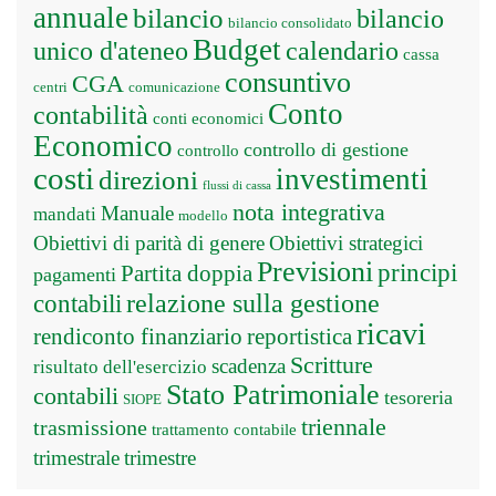
annuale
bilancio
bilancio
bilancio consolidato
Budget
unico d'ateneo
calendario
cassa
consuntivo
CGA
centri
comunicazione
Conto
contabilità
conti economici
Economico
controllo di gestione
controllo
costi
investimenti
direzioni
flussi di cassa
nota integrativa
Manuale
mandati
modello
Obiettivi di parità di genere
Obiettivi strategici
Previsioni
principi
Partita doppia
pagamenti
relazione sulla gestione
contabili
ricavi
rendiconto finanziario
reportistica
Scritture
scadenza
risultato dell'esercizio
Stato Patrimoniale
contabili
tesoreria
SIOPE
triennale
trasmissione
trattamento contabile
trimestrale
trimestre