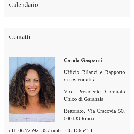
i
i
r
r
Calendario
n
n
Contatti
Carola Gasparri
Ufficio Bilanci e Rapporto
di sostenibilità
Vice Presidente Comitato
Unico di Garanzia
Rettorato, Via Cracovia 50,
000133 Roma
uff. 06.72592133 / mob. 348.1565454