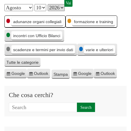
M
G
A
C
e
i
n
adunanze organi collegiali
formazione e training
a
s
o
n
incontri con Ufficio Bilanci
t
e
r
o
e
n
scadenze e termini per invio dati
varie e ulteriori
g
o
o
Tutte le categorie
r
Google
Outlook
Google
Outlook
Stampa
I
I
E
E
M
i
s
s
s
s
o
e
c
c
p
p
s
Che cosa cerchi?
r
r
o
o
t
i
i
r
r
r
v
v
t
t
a
i
i
a
a
t
t
p
p
i
i
e
e