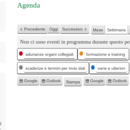
Agenda
Precedente
Oggi
Successivo
Mese
Settimana
Non ci sono eventi in programma durante questo pe
C
adunanze organi collegiali
formazione e training
a
scadenze e termini per invio dati
varie e ulteriori
t
e
Google
Outlook
Google
Outlook
Stampa
I
I
E
E
M
g
s
s
s
s
o
o
c
c
p
p
s
r
r
o
o
r
t
i
i
r
r
r
i
v
v
t
t
a
e
i
i
a
a
i
t
t
p
p