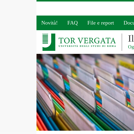
Novità!
FAQ
File e report
Doc
I
Ogg