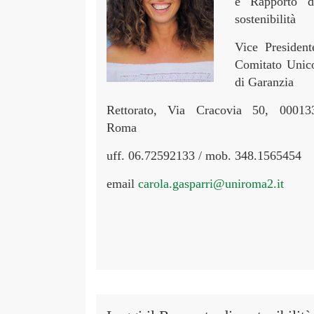
e Rapporto d
sostenibilità
Vice President
Comitato Unic
di Garanzia
Rettorato, Via Cracovia 50, 00013
Roma
uff. 06.72592133 / mob. 348.1565454
email
carola.gasparri@uniroma2.it