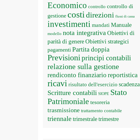
Economico
controllo di
controllo
costi
direzioni
gestione
flussi di cassa
investimenti
Manuale
mandati
nota integrativa
Obiettivi di
modello
parità di genere
Obiettivi strategici
Partita doppia
pagamenti
Previsioni
principi contabili
relazione sulla gestione
rendiconto finanziario
reportistica
ricavi
scadenza
risultato dell'esercizio
Stato
Scritture contabili
SIOPE
Patrimoniale
tesoreria
trasmissione
trattamento contabile
triennale
trimestrale
trimestre