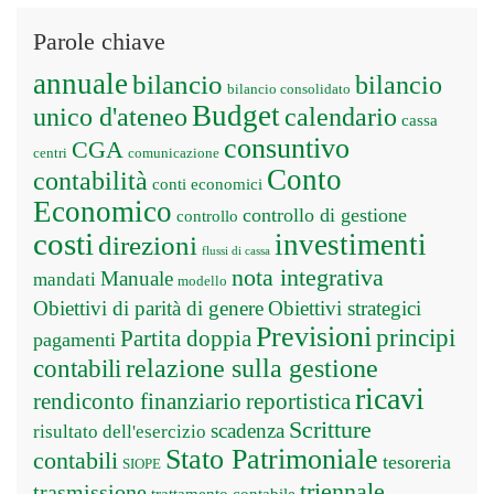
Parole chiave
annuale
bilancio
bilancio
bilancio consolidato
Budget
unico d'ateneo
calendario
cassa
consuntivo
CGA
centri
comunicazione
Conto
contabilità
conti economici
Economico
controllo di gestione
controllo
costi
investimenti
direzioni
flussi di cassa
nota integrativa
Manuale
mandati
modello
Obiettivi di parità di genere
Obiettivi strategici
Previsioni
principi
Partita doppia
pagamenti
relazione sulla gestione
contabili
ricavi
rendiconto finanziario
reportistica
Scritture
scadenza
risultato dell'esercizio
Stato Patrimoniale
contabili
tesoreria
SIOPE
triennale
trasmissione