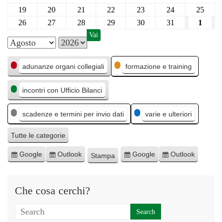
19
20
21
22
23
24
25
26
27
28
29
30
31
1
M
A
C
e
n
adunanze organi collegiali
formazione e training
a
s
n
incontri con Ufficio Bilanci
t
e
o
e
scadenze e termini per invio dati
varie e ulteriori
g
o
Tutte le categorie
r
Google
Outlook
Google
Outlook
Stampa
I
I
E
E
M
i
s
s
s
s
o
e
c
c
p
p
s
Che cosa cerchi?
r
r
o
o
t
i
i
r
r
r
v
v
t
t
a
i
i
a
a