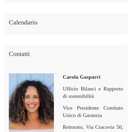
t
t
p
p
i
i
e
e
i
i
r
r
Calendario
n
n
Contatti
Carola Gasparri
Ufficio Bilanci e Rapporto
di sostenibilità
Vice Presidente Comitato
Unico di Garanzia
Rettorato, Via Cracovia 50,