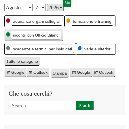
M
G
A
C
e
i
n
adunanze organi collegiali
formazione e training
a
s
o
n
incontri con Ufficio Bilanci
t
e
r
o
e
n
scadenze e termini per invio dati
varie e ulteriori
g
o
o
Tutte le categorie
r
Google
Outlook
Google
Outlook
Stampa
I
I
E
E
M
i
s
s
s
s
o
e
c
c
p
p
s
Che cosa cerchi?
r
r
o
o
t
i
i
r
r
r
v
v
t
t
a
i
i
a
a
t
t
p
p
i
i
e
e