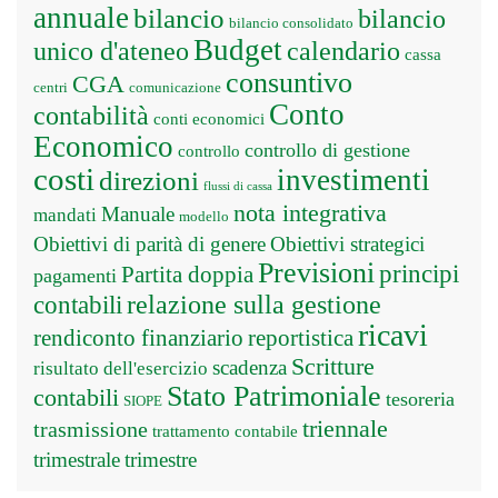
annuale
bilancio
bilancio
bilancio consolidato
Budget
unico d'ateneo
calendario
cassa
consuntivo
CGA
centri
comunicazione
Conto
contabilità
conti economici
Economico
controllo di gestione
controllo
costi
investimenti
direzioni
flussi di cassa
nota integrativa
Manuale
mandati
modello
Obiettivi di parità di genere
Obiettivi strategici
Previsioni
principi
Partita doppia
pagamenti
relazione sulla gestione
contabili
ricavi
rendiconto finanziario
reportistica
Scritture
scadenza
risultato dell'esercizio
Stato Patrimoniale
contabili
tesoreria
SIOPE
triennale
trasmissione
trattamento contabile
trimestrale
trimestre