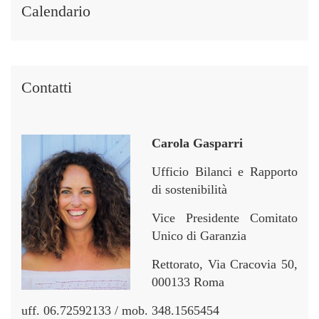
i
i
r
r
Calendario
n
n
Contatti
Carola Gasparri
Ufficio Bilanci e Rapporto
di sostenibilità
Vice Presidente Comitato
Unico di Garanzia
Rettorato, Via Cracovia 50,
000133 Roma
uff. 06.72592133 / mob. 348.1565454