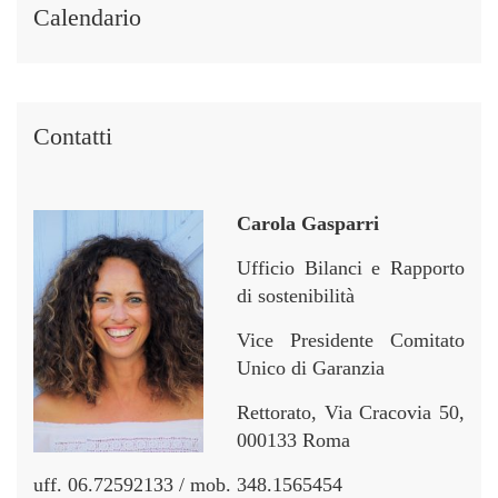
i
i
r
r
Calendario
n
n
Contatti
Carola Gasparri
Ufficio Bilanci e Rapporto
di sostenibilità
Vice Presidente Comitato
Unico di Garanzia
Rettorato, Via Cracovia 50,
000133 Roma
uff. 06.72592133 / mob. 348.1565454