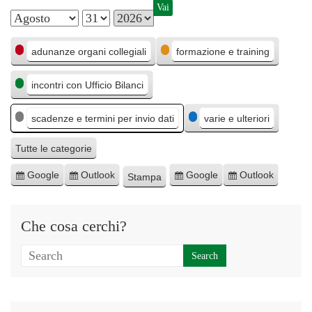
M
G
A
C
e
i
n
adunanze organi collegiali
formazione e training
a
s
o
n
incontri con Ufficio Bilanci
t
e
r
o
e
n
scadenze e termini per invio dati
varie e ulteriori
g
o
o
Tutte le categorie
r
Google
Outlook
Google
Outlook
Stampa
I
I
E
E
M
i
s
s
s
s
o
e
c
c
p
p
s
Che cosa cerchi?
r
r
o
o
t
i
i
r
r
r
v
v
t
t
a
i
i
a
a
t
t
p
p
i
i
e
e