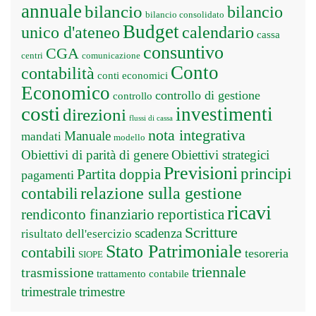
annuale
bilancio
bilancio
bilancio consolidato
Budget
unico d'ateneo
calendario
cassa
consuntivo
CGA
centri
comunicazione
Conto
contabilità
conti economici
Economico
controllo di gestione
controllo
costi
investimenti
direzioni
flussi di cassa
nota integrativa
Manuale
mandati
modello
Obiettivi di parità di genere
Obiettivi strategici
Previsioni
principi
Partita doppia
pagamenti
relazione sulla gestione
contabili
ricavi
rendiconto finanziario
reportistica
Scritture
scadenza
risultato dell'esercizio
Stato Patrimoniale
contabili
tesoreria
SIOPE
triennale
trasmissione
trattamento contabile
trimestrale
trimestre