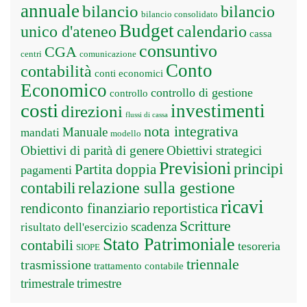
annuale
bilancio
bilancio
bilancio consolidato
Budget
unico d'ateneo
calendario
cassa
consuntivo
CGA
centri
comunicazione
Conto
contabilità
conti economici
Economico
controllo di gestione
controllo
costi
investimenti
direzioni
flussi di cassa
nota integrativa
Manuale
mandati
modello
Obiettivi di parità di genere
Obiettivi strategici
Previsioni
principi
Partita doppia
pagamenti
relazione sulla gestione
contabili
ricavi
rendiconto finanziario
reportistica
Scritture
scadenza
risultato dell'esercizio
Stato Patrimoniale
contabili
tesoreria
SIOPE
triennale
trasmissione
trattamento contabile
trimestrale
trimestre