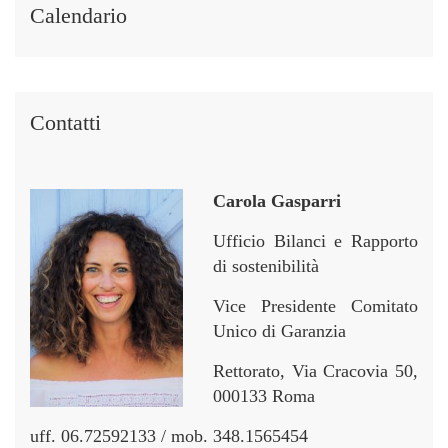
i
i
r
r
Calendario
n
n
Contatti
Carola Gasparri
Ufficio Bilanci e Rapporto
di sostenibilità
Vice Presidente Comitato
Unico di Garanzia
Rettorato, Via Cracovia 50,
000133 Roma
uff. 06.72592133 / mob. 348.1565454