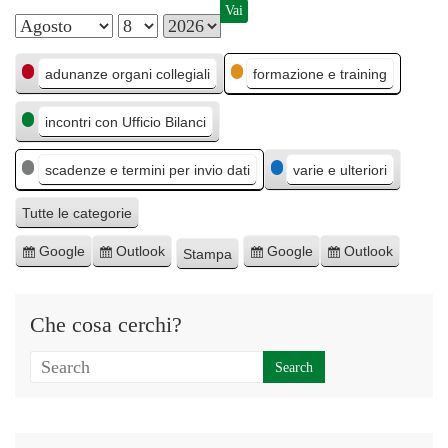
M
G
A
C
e
i
n
adunanze organi collegiali
formazione e training
a
s
o
n
incontri con Ufficio Bilanci
t
e
r
o
e
n
scadenze e termini per invio dati
varie e ulteriori
g
o
o
Tutte le categorie
r
Google
Outlook
Google
Outlook
Stampa
I
I
E
E
M
i
s
s
s
s
o
e
c
c
p
p
s
Che cosa cerchi?
r
r
o
o
t
i
i
r
r
r
v
v
t
t
a
i
i
a
a
t
t
p
p
i
i
e
e