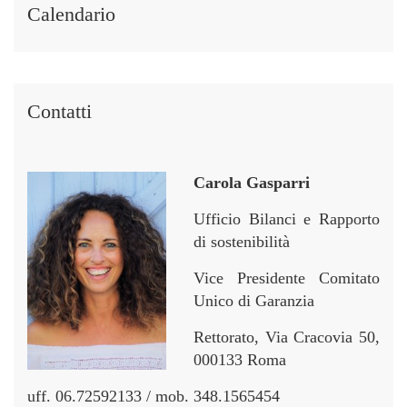
i
i
r
r
Calendario
n
n
Contatti
Carola Gasparri
Ufficio Bilanci e Rapporto
di sostenibilità
Vice Presidente Comitato
Unico di Garanzia
Rettorato, Via Cracovia 50,
000133 Roma
uff. 06.72592133 / mob. 348.1565454