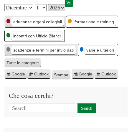
M
G
A
C
e
i
n
adunanze organi collegiali
formazione e training
a
s
o
n
incontri con Ufficio Bilanci
t
e
r
o
e
n
scadenze e termini per invio dati
varie e ulteriori
g
o
o
Tutte le categorie
r
Google
Outlook
Google
Outlook
Stampa
I
I
E
E
M
i
s
s
s
s
o
e
c
c
p
p
s
Che cosa cerchi?
r
r
o
o
t
i
i
r
r
r
v
v
t
t
a
i
i
a
a
t
t
p
p
i
i
e
e