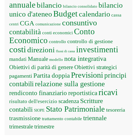
annuale
bilancio
bilancio
bilancio consolidato
Budget
unico d'ateneo
calendario
cassa
consuntivo
CGA
centri
comunicazione
Conto
contabilità
conti economici
Economico
controllo di gestione
controllo
costi
investimenti
direzioni
flussi di cassa
nota integrativa
Manuale
mandati
modello
Obiettivi di parità di genere
Obiettivi strategici
Previsioni
principi
Partita doppia
pagamenti
relazione sulla gestione
contabili
ricavi
rendiconto finanziario
reportistica
Scritture
scadenza
risultato dell'esercizio
Stato Patrimoniale
contabili
tesoreria
SIOPE
triennale
trasmissione
trattamento contabile
trimestrale
trimestre