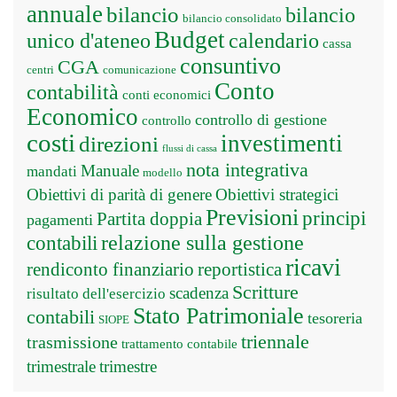
annuale
bilancio
bilancio
bilancio consolidato
Budget
unico d'ateneo
calendario
cassa
consuntivo
CGA
centri
comunicazione
Conto
contabilità
conti economici
Economico
controllo di gestione
controllo
costi
investimenti
direzioni
flussi di cassa
nota integrativa
Manuale
mandati
modello
Obiettivi di parità di genere
Obiettivi strategici
Previsioni
principi
Partita doppia
pagamenti
relazione sulla gestione
contabili
ricavi
rendiconto finanziario
reportistica
Scritture
scadenza
risultato dell'esercizio
Stato Patrimoniale
contabili
tesoreria
SIOPE
triennale
trasmissione
trattamento contabile
trimestrale
trimestre