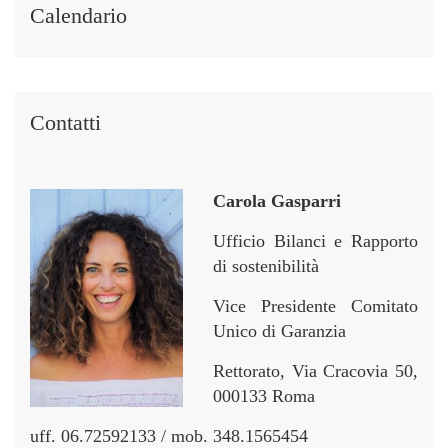
i
i
r
r
Calendario
n
n
Contatti
Carola Gasparri
Ufficio Bilanci e Rapporto
di sostenibilità
Vice Presidente Comitato
Unico di Garanzia
Rettorato, Via Cracovia 50,
000133 Roma
uff. 06.72592133 / mob. 348.1565454