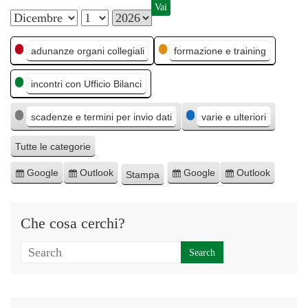
M
G
A
C
e
i
n
adunanze organi collegiali
formazione e training
a
s
o
n
incontri con Ufficio Bilanci
t
e
r
o
e
n
scadenze e termini per invio dati
varie e ulteriori
g
o
o
Tutte le categorie
r
Google
Outlook
Google
Outlook
Stampa
I
I
E
E
M
i
s
s
s
s
o
e
c
c
p
p
s
Che cosa cerchi?
r
r
o
o
t
i
i
r
r
r
v
v
t
t
a
i
i
a
a
t
t
p
p
i
i
e
e