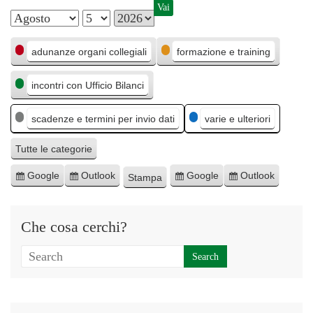
M
G
A
C
e
i
n
adunanze organi collegiali
formazione e training
a
s
o
n
incontri con Ufficio Bilanci
t
e
r
o
e
n
scadenze e termini per invio dati
varie e ulteriori
g
o
o
Tutte le categorie
r
Google
Outlook
Google
Outlook
Stampa
I
I
E
E
M
i
s
s
s
s
o
e
c
c
p
p
s
Che cosa cerchi?
r
r
o
o
t
i
i
r
r
r
v
v
t
t
a
i
i
a
a
t
t
p
p
i
i
e
e