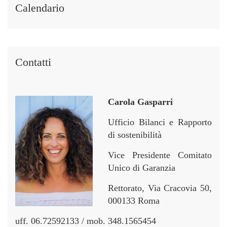
i
i
r
r
Calendario
n
n
Contatti
Carola Gasparri
Ufficio Bilanci e Rapporto
di sostenibilità
Vice Presidente Comitato
Unico di Garanzia
Rettorato, Via Cracovia 50,
000133 Roma
uff. 06.72592133 / mob. 348.1565454