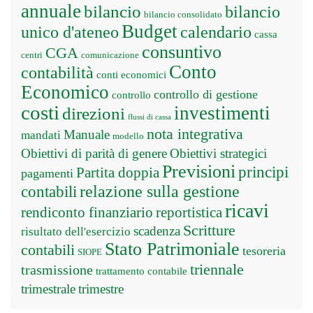
annuale
bilancio
bilancio
bilancio consolidato
Budget
unico d'ateneo
calendario
cassa
consuntivo
CGA
centri
comunicazione
Conto
contabilità
conti economici
Economico
controllo di gestione
controllo
costi
investimenti
direzioni
flussi di cassa
nota integrativa
Manuale
mandati
modello
Obiettivi di parità di genere
Obiettivi strategici
Previsioni
principi
Partita doppia
pagamenti
relazione sulla gestione
contabili
ricavi
rendiconto finanziario
reportistica
Scritture
scadenza
risultato dell'esercizio
Stato Patrimoniale
contabili
tesoreria
SIOPE
triennale
trasmissione
trattamento contabile
trimestrale
trimestre