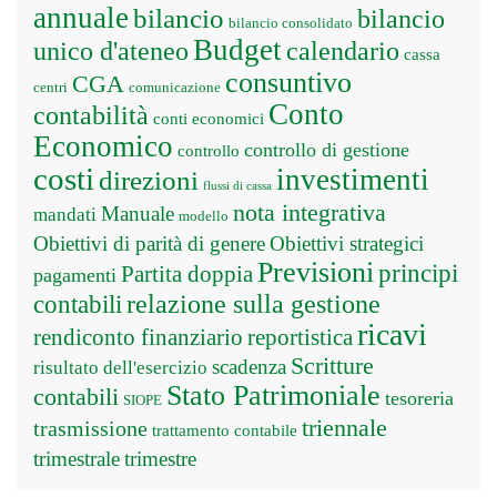
annuale
bilancio
bilancio
bilancio consolidato
Budget
unico d'ateneo
calendario
cassa
consuntivo
CGA
centri
comunicazione
Conto
contabilità
conti economici
Economico
controllo di gestione
controllo
costi
investimenti
direzioni
flussi di cassa
nota integrativa
Manuale
mandati
modello
Obiettivi di parità di genere
Obiettivi strategici
Previsioni
principi
Partita doppia
pagamenti
relazione sulla gestione
contabili
ricavi
rendiconto finanziario
reportistica
Scritture
scadenza
risultato dell'esercizio
Stato Patrimoniale
contabili
tesoreria
SIOPE
triennale
trasmissione
trattamento contabile
trimestrale
trimestre