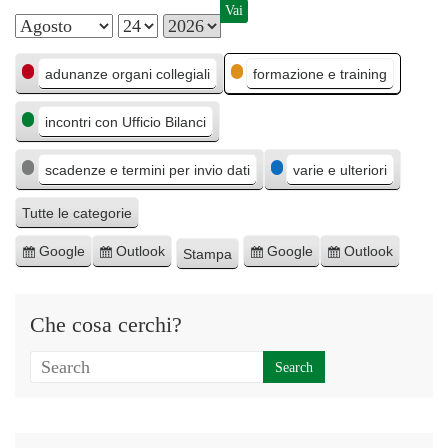
M
G
A
C
e
i
n
adunanze organi collegiali
formazione e training
a
s
o
n
incontri con Ufficio Bilanci
t
e
r
o
e
n
scadenze e termini per invio dati
varie e ulteriori
g
o
o
Tutte le categorie
r
Google
Outlook
Google
Outlook
Stampa
I
I
E
E
M
i
s
s
s
s
o
e
c
c
p
p
s
Che cosa cerchi?
r
r
o
o
t
i
i
r
r
r
v
v
t
t
a
i
i
a
a
t
t
p
p
i
i
e
e