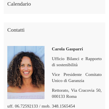
i
i
r
r
Calendario
n
n
Contatti
Carola Gasparri
Ufficio Bilanci e Rapporto
di sostenibilità
Vice Presidente Comitato
Unico di Garanzia
Rettorato, Via Cracovia 50,
000133 Roma
uff. 06.72592133 / mob. 348.1565454