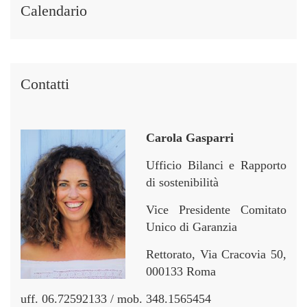
i
i
r
r
Calendario
n
n
Contatti
Carola Gasparri
Ufficio Bilanci e Rapporto
di sostenibilità
Vice Presidente Comitato
Unico di Garanzia
Rettorato, Via Cracovia 50,
000133 Roma
uff. 06.72592133 / mob. 348.1565454