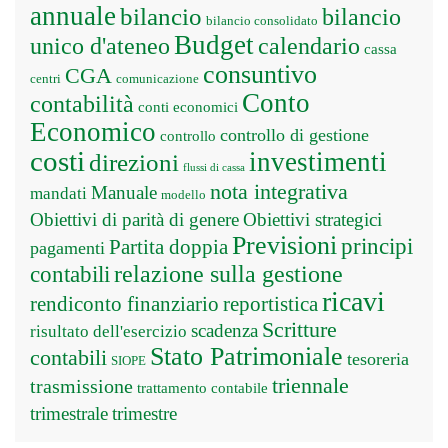
annuale
bilancio
bilancio
bilancio consolidato
Budget
unico d'ateneo
calendario
cassa
consuntivo
CGA
centri
comunicazione
Conto
contabilità
conti economici
Economico
controllo di gestione
controllo
costi
investimenti
direzioni
flussi di cassa
nota integrativa
Manuale
mandati
modello
Obiettivi di parità di genere
Obiettivi strategici
Previsioni
principi
Partita doppia
pagamenti
relazione sulla gestione
contabili
ricavi
rendiconto finanziario
reportistica
Scritture
scadenza
risultato dell'esercizio
Stato Patrimoniale
contabili
tesoreria
SIOPE
triennale
trasmissione
trattamento contabile
trimestrale
trimestre