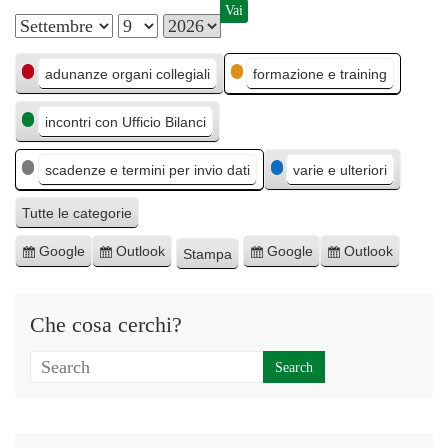
M
G
A
C
e
i
n
adunanze organi collegiali
formazione e training
a
s
o
n
incontri con Ufficio Bilanci
t
e
r
o
e
n
scadenze e termini per invio dati
varie e ulteriori
g
o
o
Tutte le categorie
r
Google
Outlook
Google
Outlook
Stampa
I
I
E
E
M
i
s
s
s
s
o
e
c
c
p
p
s
Che cosa cerchi?
r
r
o
o
t
i
i
r
r
r
v
v
t
t
a
i
i
a
a
t
t
p
p
i
i
e
e