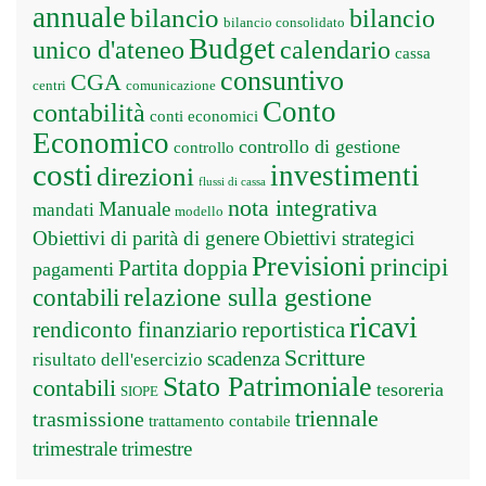
annuale
bilancio
bilancio
bilancio consolidato
Budget
unico d'ateneo
calendario
cassa
consuntivo
CGA
centri
comunicazione
Conto
contabilità
conti economici
Economico
controllo di gestione
controllo
costi
investimenti
direzioni
flussi di cassa
nota integrativa
Manuale
mandati
modello
Obiettivi di parità di genere
Obiettivi strategici
Previsioni
principi
Partita doppia
pagamenti
relazione sulla gestione
contabili
ricavi
rendiconto finanziario
reportistica
Scritture
scadenza
risultato dell'esercizio
Stato Patrimoniale
contabili
tesoreria
SIOPE
triennale
trasmissione
trattamento contabile
trimestrale
trimestre