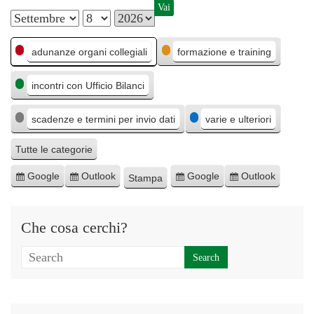
M
G
A
C
e
i
n
adunanze organi collegiali
formazione e training
a
s
o
n
incontri con Ufficio Bilanci
t
e
r
o
e
n
scadenze e termini per invio dati
varie e ulteriori
g
o
o
Tutte le categorie
r
Google
Outlook
Google
Outlook
Stampa
I
I
E
E
M
i
s
s
s
s
o
e
c
c
p
p
s
Che cosa cerchi?
r
r
o
o
t
i
i
r
r
r
v
v
t
t
a
i
i
a
a
t
t
p
p
i
i
e
e