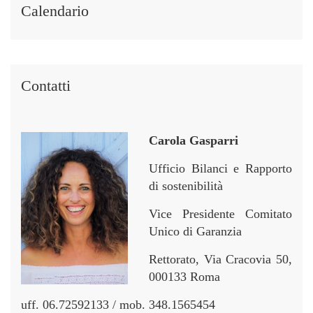
i
i
r
r
Calendario
n
n
Contatti
Carola Gasparri
Ufficio Bilanci e Rapporto
di sostenibilità
Vice Presidente Comitato
Unico di Garanzia
Rettorato, Via Cracovia 50,
000133 Roma
uff. 06.72592133 / mob. 348.1565454