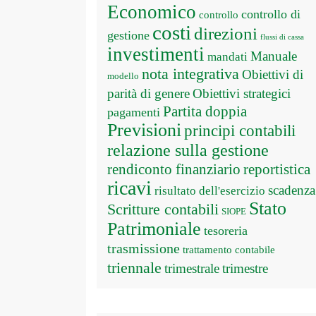
Economico
controllo di
controllo
costi
direzioni
gestione
flussi di cassa
investimenti
Manuale
mandati
nota integrativa
Obiettivi di
modello
parità di genere
Obiettivi strategici
Partita doppia
pagamenti
Previsioni
principi contabili
relazione sulla gestione
rendiconto finanziario
reportistica
ricavi
scadenza
risultato dell'esercizio
Stato
Scritture contabili
SIOPE
Patrimoniale
tesoreria
trasmissione
trattamento contabile
triennale
trimestrale
trimestre