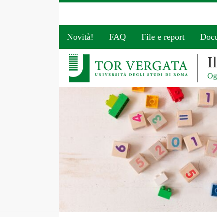
Novità!
FAQ
File e report
Doc
I
Ogg