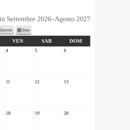
 in Settembre 2026–Agosto 2027
lista
Giorno
V
i
VEN
SAB
DOM
s
4
5
6
u
a
l
i
z
11
12
13
z
a
c
o
m
18
19
20
e