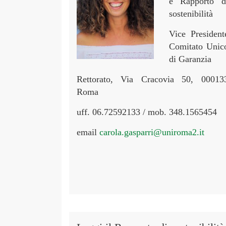
e Rapporto d
sostenibilità
Vice President
Comitato Unic
di Garanzia
Rettorato, Via Cracovia 50, 00013
Roma
uff. 06.72592133 / mob. 348.1565454
email
carola.gasparri@uniroma2.it