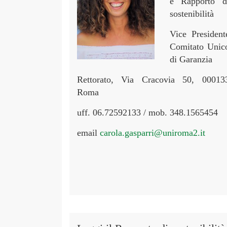
e Rapporto d
sostenibilità
Vice President
Comitato Unic
di Garanzia
Rettorato, Via Cracovia 50, 00013
Roma
uff. 06.72592133 / mob. 348.1565454
email
carola.gasparri@uniroma2.it