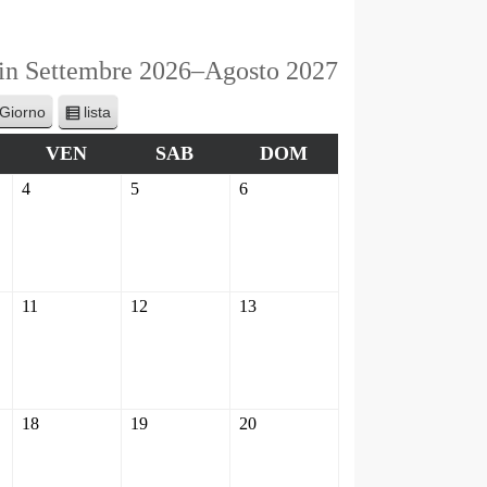
 in Settembre 2026–Agosto 2027
lista
Giorno
V
i
VEN
SAB
DOM
s
4
5
6
u
a
l
i
z
11
12
13
z
a
c
o
m
18
19
20
e