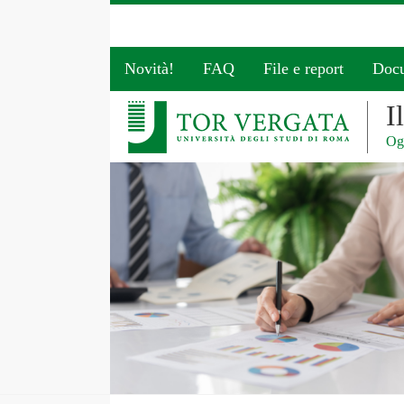
Novità!
FAQ
File e report
Doc
I
Ogg