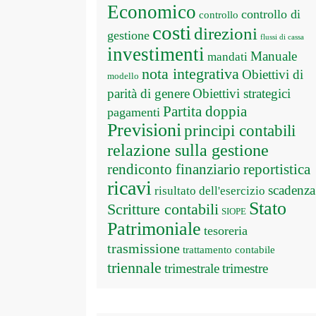
Economico
controllo di
controllo
costi
direzioni
gestione
flussi di cassa
investimenti
Manuale
mandati
nota integrativa
Obiettivi di
modello
parità di genere
Obiettivi strategici
Partita doppia
pagamenti
Previsioni
principi contabili
relazione sulla gestione
rendiconto finanziario
reportistica
ricavi
scadenza
risultato dell'esercizio
Stato
Scritture contabili
SIOPE
Patrimoniale
tesoreria
trasmissione
trattamento contabile
triennale
trimestrale
trimestre