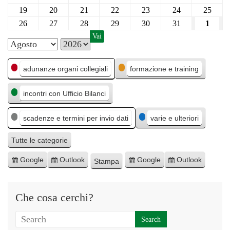
19
20
21
22
23
24
25
26
27
28
29
30
31
1
M
A
C
e
n
adunanze organi collegiali
formazione e training
a
s
n
incontri con Ufficio Bilanci
t
e
o
e
scadenze e termini per invio dati
varie e ulteriori
g
o
Tutte le categorie
r
Google
Outlook
Google
Outlook
Stampa
I
I
E
E
M
i
s
s
s
s
o
e
c
c
p
p
s
Che cosa cerchi?
r
r
o
o
t
i
i
r
r
r
v
v
t
t
a
i
i
a
a