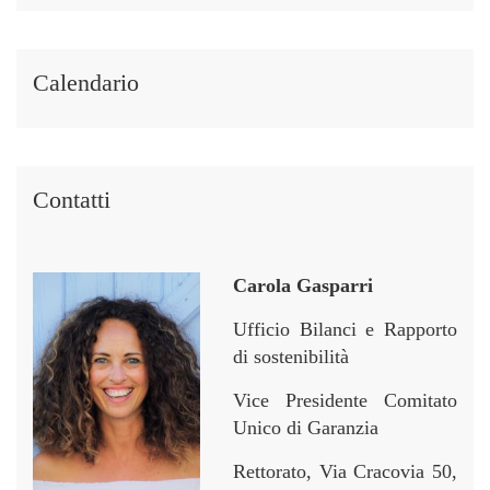
t
t
p
p
i
i
e
e
i
i
r
r
Calendario
n
n
Contatti
Carola Gasparri
Ufficio Bilanci e Rapporto
di sostenibilità
Vice Presidente Comitato
Unico di Garanzia
Rettorato, Via Cracovia 50,