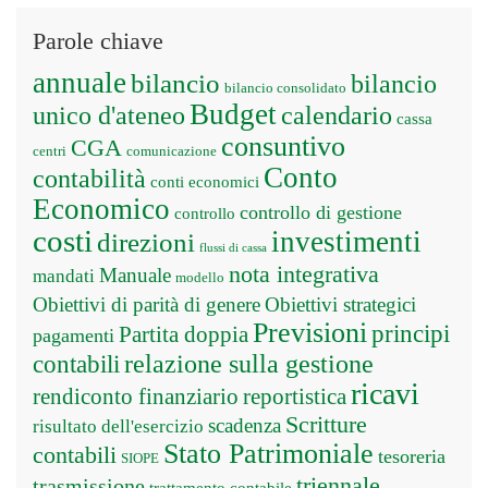
Parole chiave
annuale
bilancio
bilancio
bilancio consolidato
Budget
unico d'ateneo
calendario
cassa
consuntivo
CGA
centri
comunicazione
Conto
contabilità
conti economici
Economico
controllo di gestione
controllo
costi
investimenti
direzioni
flussi di cassa
nota integrativa
Manuale
mandati
modello
Obiettivi di parità di genere
Obiettivi strategici
Previsioni
principi
Partita doppia
pagamenti
relazione sulla gestione
contabili
ricavi
rendiconto finanziario
reportistica
Scritture
scadenza
risultato dell'esercizio
Stato Patrimoniale
contabili
tesoreria
SIOPE
triennale
trasmissione