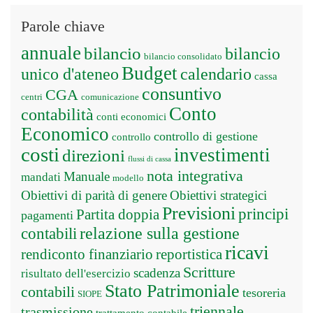
Parole chiave
annuale
bilancio
bilancio
bilancio consolidato
Budget
unico d'ateneo
calendario
cassa
consuntivo
CGA
centri
comunicazione
Conto
contabilità
conti economici
Economico
controllo di gestione
controllo
costi
investimenti
direzioni
flussi di cassa
nota integrativa
Manuale
mandati
modello
Obiettivi di parità di genere
Obiettivi strategici
Previsioni
principi
Partita doppia
pagamenti
relazione sulla gestione
contabili
ricavi
rendiconto finanziario
reportistica
Scritture
scadenza
risultato dell'esercizio
Stato Patrimoniale
contabili
tesoreria
SIOPE
triennale
trasmissione