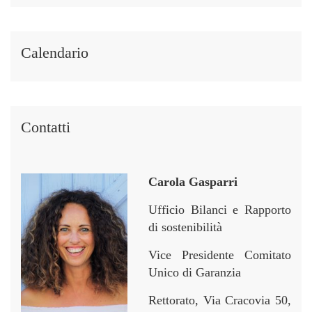
t
t
p
p
i
i
e
e
i
i
r
r
Calendario
n
n
Contatti
Carola Gasparri
Ufficio Bilanci e Rapporto
di sostenibilità
Vice Presidente Comitato
Unico di Garanzia
Rettorato, Via Cracovia 50,