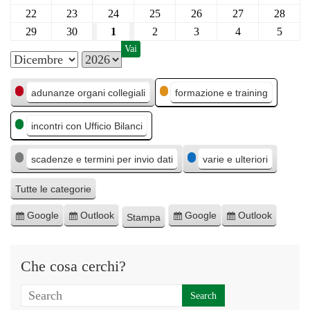
22
23
24
25
26
27
28
29
30
1
2
3
4
5
M
A
C
e
n
adunanze organi collegiali
formazione e training
a
s
n
incontri con Ufficio Bilanci
t
e
o
e
scadenze e termini per invio dati
varie e ulteriori
g
o
Tutte le categorie
r
Google
Outlook
Google
Outlook
Stampa
I
I
E
E
M
i
s
s
s
s
o
e
c
c
p
p
s
Che cosa cerchi?
r
r
o
o
t
i
i
r
r
r
v
v
t
t
a
i
i
a
a