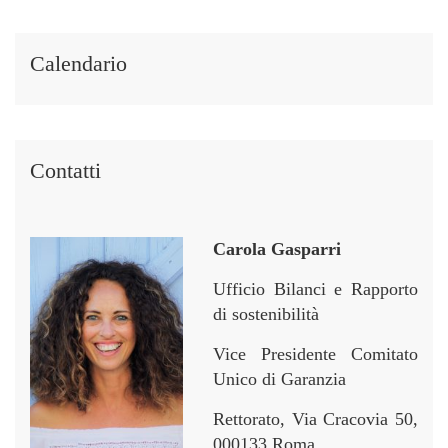
t
t
p
p
i
i
e
e
i
i
r
r
Calendario
n
n
Contatti
Carola Gasparri
Ufficio Bilanci e Rapporto
di sostenibilità
Vice Presidente Comitato
Unico di Garanzia
Rettorato, Via Cracovia 50,
000133 Roma