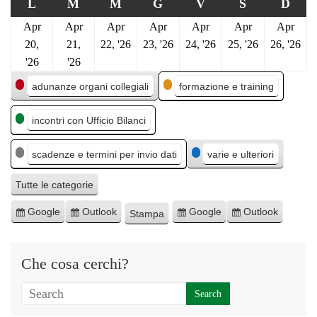
L
M
M
G
V
S
D
Apr
Apr
Apr
Apr
Apr
Apr
Apr
20,
21,
22, '26
23, '26
24, '26
25, '26
26, '26
'26
'26
C
adunanze organi collegiali
formazione e training
a
incontri con Ufficio Bilanci
t
e
scadenze e termini per invio dati
varie e ulteriori
g
o
Tutte le categorie
r
Google
Outlook
Google
Outlook
Stampa
I
I
E
E
M
i
s
s
s
s
o
e
c
c
p
p
s
Che cosa cerchi?
r
r
o
o
t
i
i
r
r
r
v
v
t
t
a
i
i
a
a