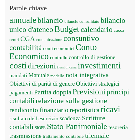
Parole chiave
annuale
bilancio
bilancio
bilancio consolidato
Budget
unico d'ateneo
calendario
cassa
consuntivo
CGA
centri
comunicazione
Conto
contabilità
conti economici
Economico
controllo di gestione
controllo
costi
investimenti
direzioni
flussi di cassa
nota integrativa
Manuale
mandati
modello
Obiettivi di parità di genere
Obiettivi strategici
Previsioni
principi
Partita doppia
pagamenti
relazione sulla gestione
contabili
ricavi
rendiconto finanziario
reportistica
Scritture
scadenza
risultato dell'esercizio
Stato Patrimoniale
contabili
tesoreria
SIOPE
triennale
trasmissione
trattamento contabile