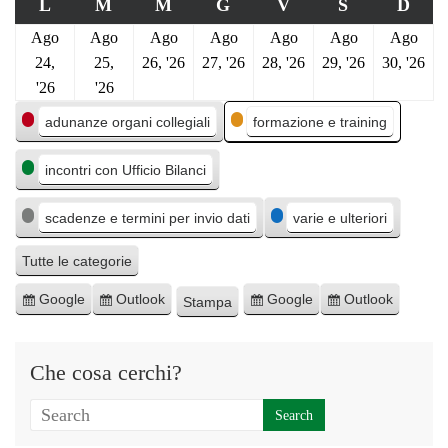
L
M
M
G
V
S
D
Ago
Ago
Ago
Ago
Ago
Ago
Ago
24,
25,
26, '26
27, '26
28, '26
29, '26
30, '26
'26
'26
C
adunanze organi collegiali
formazione e training
a
incontri con Ufficio Bilanci
t
e
scadenze e termini per invio dati
varie e ulteriori
g
o
Tutte le categorie
r
Google
Outlook
Google
Outlook
Stampa
I
I
E
E
M
i
s
s
s
s
o
e
c
c
p
p
s
Che cosa cerchi?
r
r
o
o
t
i
i
r
r
r
v
v
t
t
a
i
i
a
a