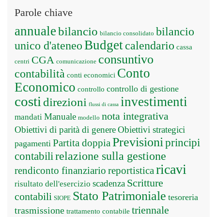
Parole chiave
annuale
bilancio
bilancio
bilancio consolidato
Budget
unico d'ateneo
calendario
cassa
consuntivo
CGA
centri
comunicazione
Conto
contabilità
conti economici
Economico
controllo di gestione
controllo
costi
investimenti
direzioni
flussi di cassa
nota integrativa
Manuale
mandati
modello
Obiettivi di parità di genere
Obiettivi strategici
Previsioni
principi
Partita doppia
pagamenti
relazione sulla gestione
contabili
ricavi
rendiconto finanziario
reportistica
Scritture
scadenza
risultato dell'esercizio
Stato Patrimoniale
contabili
tesoreria
SIOPE
triennale
trasmissione
trattamento contabile