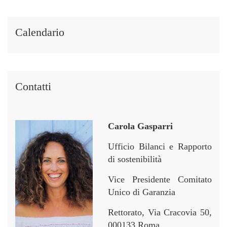
t
t
p
p
i
i
e
e
i
i
r
r
Calendario
n
n
Contatti
Carola Gasparri
Ufficio Bilanci e Rapporto
di sostenibilità
Vice Presidente Comitato
Unico di Garanzia
Rettorato, Via Cracovia 50,
000133 Roma