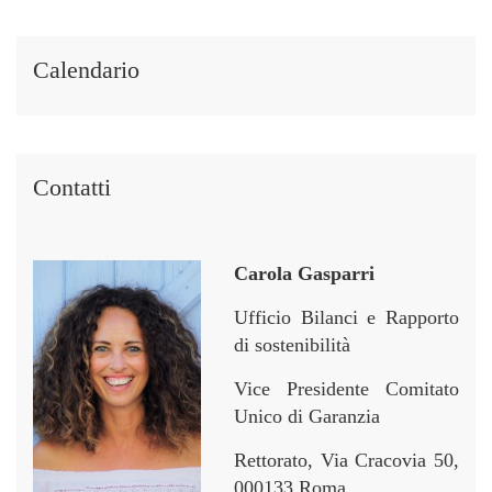
t
t
p
p
i
i
e
e
i
i
r
r
Calendario
n
n
Contatti
Carola Gasparri
Ufficio Bilanci e Rapporto
di sostenibilità
Vice Presidente Comitato
Unico di Garanzia
Rettorato, Via Cracovia 50,
000133 Roma