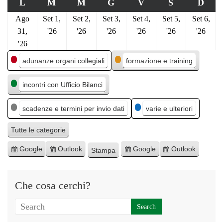
L
M
M
G
V
S
D
Ago
Set 1,
Set 2,
Set 3,
Set 4,
Set 5,
Set 6,
31,
'26
'26
'26
'26
'26
'26
'26
C
adunanze organi collegiali
formazione e training
a
incontri con Ufficio Bilanci
t
e
scadenze e termini per invio dati
varie e ulteriori
g
o
Tutte le categorie
r
Google
Outlook
Google
Outlook
Stampa
I
I
E
E
M
i
s
s
s
s
o
e
c
c
p
p
s
Che cosa cerchi?
r
r
o
o
t
i
i
r
r
r
v
v
t
t
a
i
i
a
a