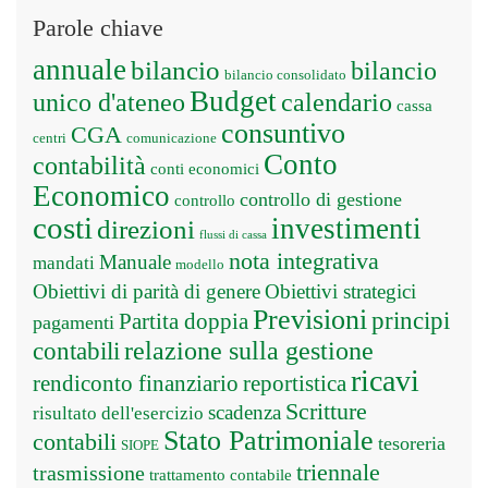
Parole chiave
annuale
bilancio
bilancio
bilancio consolidato
Budget
unico d'ateneo
calendario
cassa
consuntivo
CGA
centri
comunicazione
Conto
contabilità
conti economici
Economico
controllo di gestione
controllo
costi
investimenti
direzioni
flussi di cassa
nota integrativa
Manuale
mandati
modello
Obiettivi di parità di genere
Obiettivi strategici
Previsioni
principi
Partita doppia
pagamenti
relazione sulla gestione
contabili
ricavi
rendiconto finanziario
reportistica
Scritture
scadenza
risultato dell'esercizio
Stato Patrimoniale
contabili
tesoreria
SIOPE
triennale
trasmissione
trattamento contabile