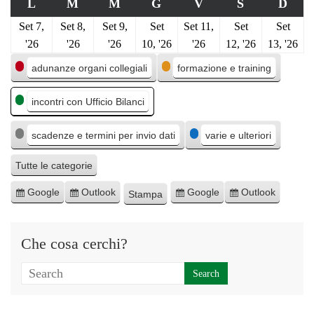
L
M
M
G
V
S
D
Set 7,
Set 8,
Set 9,
Set
Set 11,
Set
Set
'26
'26
'26
10, '26
'26
12, '26
13, '26
C
adunanze organi collegiali
formazione e training
a
incontri con Ufficio Bilanci
t
e
scadenze e termini per invio dati
varie e ulteriori
g
o
Tutte le categorie
r
Google
Outlook
Google
Outlook
Stampa
I
I
E
E
M
i
s
s
s
s
o
e
c
c
p
p
s
Che cosa cerchi?
r
r
o
o
t
i
i
r
r
r
v
v
t
t
a
i
i
a
a
t
t
p
p