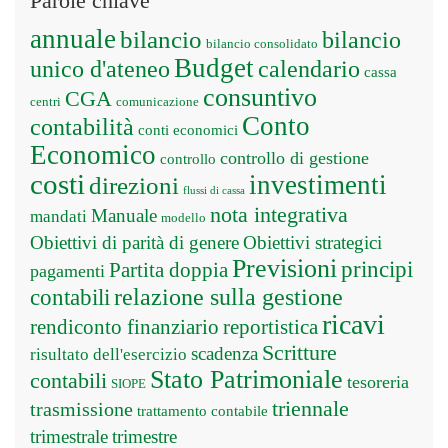
Parole chiave
annuale
bilancio
bilancio
bilancio consolidato
Budget
unico d'ateneo
calendario
cassa
consuntivo
CGA
centri
comunicazione
Conto
contabilità
conti economici
Economico
controllo di gestione
controllo
costi
investimenti
direzioni
flussi di cassa
nota integrativa
Manuale
mandati
modello
Obiettivi di parità di genere
Obiettivi strategici
Previsioni
principi
Partita doppia
pagamenti
relazione sulla gestione
contabili
ricavi
rendiconto finanziario
reportistica
Scritture
scadenza
risultato dell'esercizio
Stato Patrimoniale
contabili
tesoreria
SIOPE
triennale
trasmissione
trattamento contabile
trimestrale
trimestre