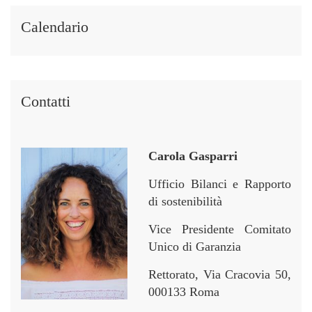
i
i
e
e
i
i
r
r
Calendario
n
n
Contatti
Carola Gasparri
Ufficio Bilanci e Rapporto
di sostenibilità
Vice Presidente Comitato
Unico di Garanzia
Rettorato, Via Cracovia 50,
000133 Roma