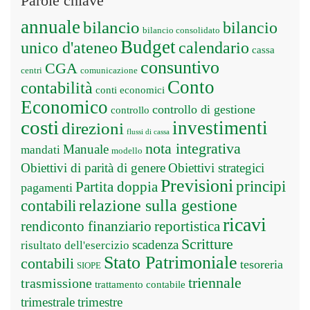
Parole chiave
annuale
bilancio
bilancio
bilancio consolidato
Budget
unico d'ateneo
calendario
cassa
consuntivo
CGA
centri
comunicazione
Conto
contabilità
conti economici
Economico
controllo di gestione
controllo
costi
investimenti
direzioni
flussi di cassa
nota integrativa
Manuale
mandati
modello
Obiettivi di parità di genere
Obiettivi strategici
Previsioni
principi
Partita doppia
pagamenti
relazione sulla gestione
contabili
ricavi
rendiconto finanziario
reportistica
Scritture
scadenza
risultato dell'esercizio
Stato Patrimoniale
contabili
tesoreria
SIOPE
triennale
trasmissione
trattamento contabile
trimestrale
trimestre