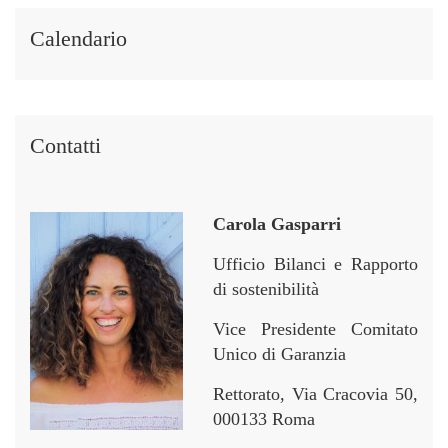
i
i
e
e
i
i
r
r
Calendario
n
n
Contatti
Carola Gasparri
Ufficio Bilanci e Rapporto
di sostenibilità
Vice Presidente Comitato
Unico di Garanzia
Rettorato, Via Cracovia 50,
000133 Roma