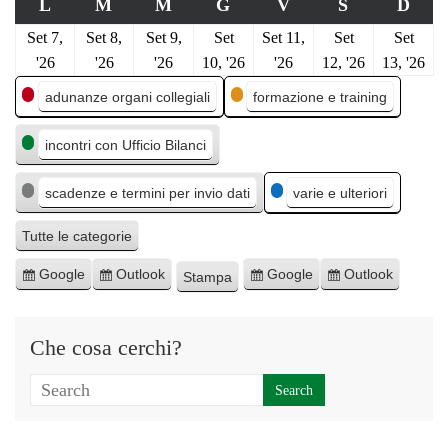
L
M
M
G
V
S
D
Set 7,
Set 8,
Set 9,
Set
Set 11,
Set
Set
'26
'26
'26
10, '26
'26
12, '26
13, '26
C
adunanze organi collegiali
formazione e training
a
incontri con Ufficio Bilanci
t
e
scadenze e termini per invio dati
varie e ulteriori
g
o
Tutte le categorie
r
Google
Outlook
Google
Outlook
Stampa
I
I
E
E
M
i
s
s
s
s
o
e
c
c
p
p
s
Che cosa cerchi?
r
r
o
o
t
i
i
r
r
r
v
v
t
t
a
i
i
a
a
t
t
p
p