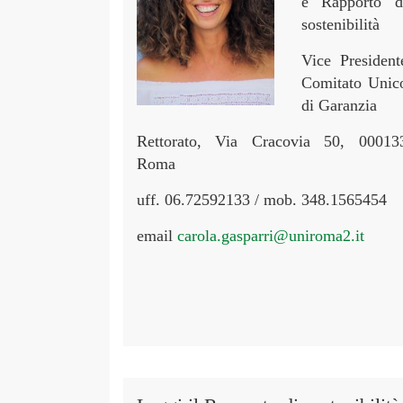
e Rapporto d
sostenibilità
Vice President
Comitato Unic
di Garanzia
Rettorato, Via Cracovia 50, 00013
Roma
uff. 06.72592133 / mob. 348.1565454
email
carola.gasparri@uniroma2.it