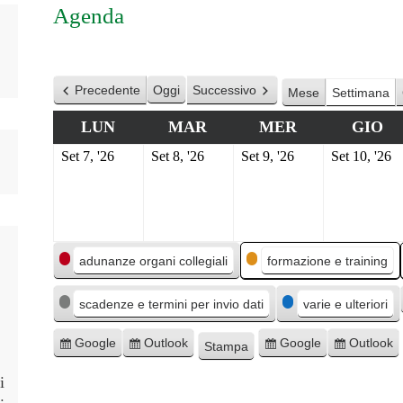
Agenda
Precedente
Oggi
Successivo
Mese
Settimana
LUN
MAR
MER
GIO
Set 7, '26
Set 8, '26
Set 9, '26
Set 10, '26
C
adunanze organi collegiali
formazione e training
a
scadenze e termini per invio dati
varie e ulteriori
t
e
Google
Outlook
Google
Outlook
Stampa
I
I
E
E
M
g
s
s
s
s
o
i
o
c
c
p
p
s