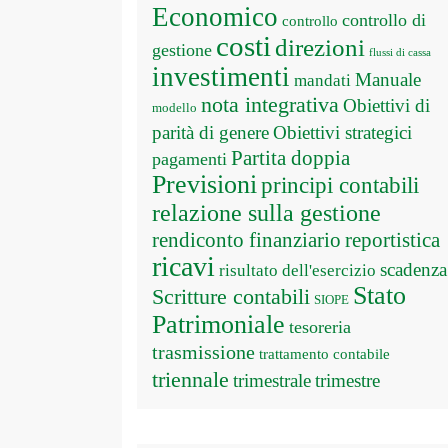
Economico
controllo di
controllo
costi
direzioni
gestione
flussi di cassa
investimenti
Manuale
mandati
nota integrativa
Obiettivi di
modello
parità di genere
Obiettivi strategici
Partita doppia
pagamenti
Previsioni
principi contabili
relazione sulla gestione
rendiconto finanziario
reportistica
ricavi
scadenza
risultato dell'esercizio
Stato
Scritture contabili
SIOPE
Patrimoniale
tesoreria
trasmissione
trattamento contabile
triennale
trimestrale
trimestre