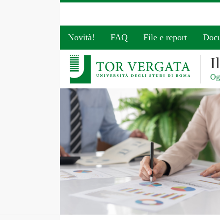
Novità!
FAQ
File e report
Doc
I
Ogg