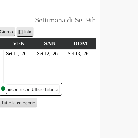
Settimana di Set 9th
lista
Giorno
V
i
VEN
SAB
DOM
s
Set 11, '26
Set 12, '26
Set 13, '26
u
a
l
i
z
z
incontri con Ufficio Bilanci
a
c
Tutte le categorie
o
m
e