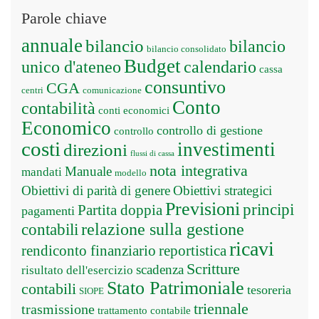
Parole chiave
annuale
bilancio
bilancio
bilancio consolidato
Budget
unico d'ateneo
calendario
cassa
consuntivo
CGA
centri
comunicazione
Conto
contabilità
conti economici
Economico
controllo di gestione
controllo
costi
investimenti
direzioni
flussi di cassa
nota integrativa
Manuale
mandati
modello
Obiettivi di parità di genere
Obiettivi strategici
Previsioni
principi
Partita doppia
pagamenti
relazione sulla gestione
contabili
ricavi
rendiconto finanziario
reportistica
Scritture
scadenza
risultato dell'esercizio
Stato Patrimoniale
contabili
tesoreria
SIOPE
triennale
trasmissione
trattamento contabile