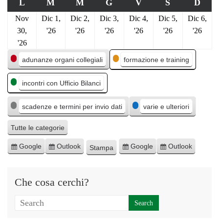
L
M
M
G
V
S
D
Nov
Dic 1,
Dic 2,
Dic 3,
Dic 4,
Dic 5,
Dic 6,
30,
'26
'26
'26
'26
'26
'26
'26
C
adunanze organi collegiali
formazione e training
a
incontri con Ufficio Bilanci
t
e
scadenze e termini per invio dati
varie e ulteriori
g
o
Tutte le categorie
r
Google
Outlook
Google
Outlook
Stampa
I
I
E
E
M
i
s
s
s
s
o
e
c
c
p
p
s
Che cosa cerchi?
r
r
o
o
t
i
i
r
r
r
v
v
t
t
a
i
i
a
a