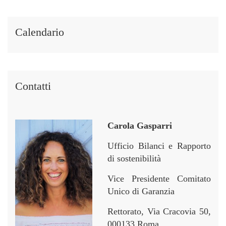
t
t
p
p
i
i
e
e
i
i
r
r
Calendario
n
n
Contatti
Carola Gasparri
Ufficio Bilanci e Rapporto
di sostenibilità
Vice Presidente Comitato
Unico di Garanzia
Rettorato, Via Cracovia 50,
000133 Roma