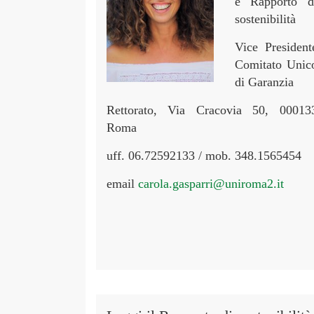
e Rapporto d
sostenibilità
Vice President
Comitato Unic
di Garanzia
Rettorato, Via Cracovia 50, 00013
Roma
uff. 06.72592133 / mob. 348.1565454
email
carola.gasparri@uniroma2.it