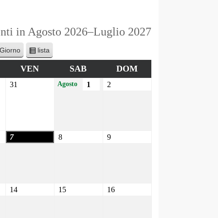
nti in Agosto 2026–Luglio 2027
lista
Giorno
V
i
VEN
SAB
DOM
s
31
1
2
Agosto
u
a
l
i
z
7
8
9
z
a
c
o
m
14
15
16
e