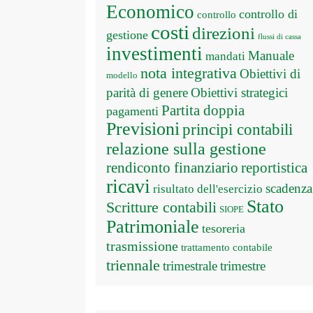
Economico
controllo di
controllo
costi
direzioni
gestione
flussi di cassa
investimenti
Manuale
mandati
nota integrativa
Obiettivi di
modello
parità di genere
Obiettivi strategici
Partita doppia
pagamenti
Previsioni
principi contabili
relazione sulla gestione
rendiconto finanziario
reportistica
ricavi
scadenza
risultato dell'esercizio
Stato
Scritture contabili
SIOPE
Patrimoniale
tesoreria
trasmissione
trattamento contabile
triennale
trimestrale
trimestre