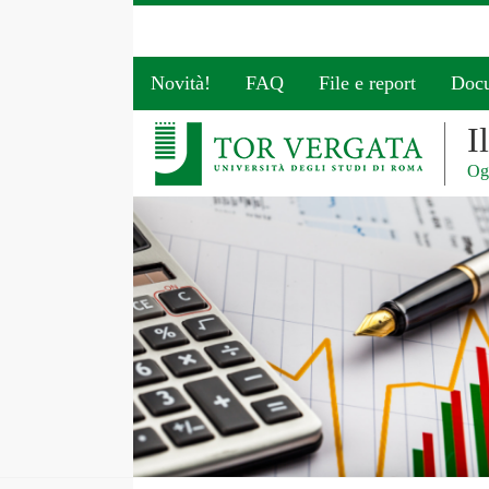
Novità!
FAQ
File e report
Doc
I
Ogg