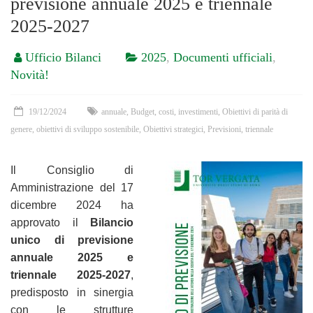
previsione annuale 2025 e triennale
2025-2027
Ufficio Bilanci
2025
,
Documenti ufficiali
,
Novità!
19/12/2024
annuale
,
Budget
,
costi
,
investimenti
,
Obiettivi di parità di
genere
,
obiettivi di sviluppo sostenibile
,
Obiettivi strategici
,
Previsioni
,
triennale
Il Consiglio di
Amministrazione del 17
dicembre 2024 ha
approvato il
Bilancio
unico di previsione
annuale 2025
e
triennale 2025-2027
,
predisposto in sinergia
con le strutture