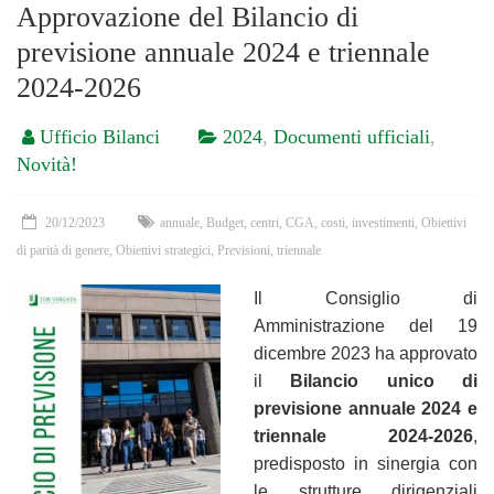
Approvazione del Bilancio di
previsione annuale 2024 e triennale
2024-2026
Ufficio Bilanci
2024
,
Documenti ufficiali
,
Novità!
20/12/2023
annuale
,
Budget
,
centri
,
CGA
,
costi
,
investimenti
,
Obiettivi
di parità di genere
,
Obiettivi strategici
,
Previsioni
,
triennale
Il Consiglio di
Amministrazione del 19
dicembre 2023 ha approvato
il
Bilancio unico di
previsione annuale 2024
e
triennale 2024-2026
,
predisposto in sinergia con
le strutture dirigenziali