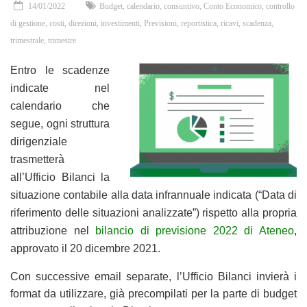
14/01/2022
Budget
,
calendario
,
consuntivo
,
Conto Economico
,
controllo
di gestione
,
costi
,
direzioni
,
investimenti
,
Previsioni
,
reportistica
,
ricavi
,
scadenza
,
trimestrale
,
trimestre
Entro le scadenze
indicate nel
calendario che
segue, ogni struttura
dirigenziale
trasmetterà
all’Ufficio Bilanci la
situazione contabile alla data infrannuale indicata (“Data di
riferimento delle situazioni analizzate”) rispetto alla propria
attribuzione nel
bilancio di previsione 2022 di Ateneo
,
approvato il 20 dicembre 2021.
Con successive email separate, l’Ufficio Bilanci invierà i
format da utilizzare, già precompilati per la parte di budget