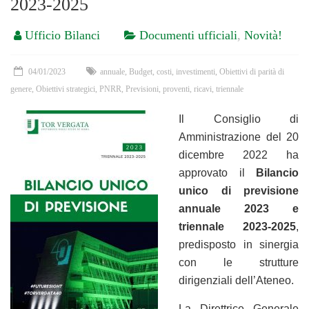
2023-2025
Ufficio Bilanci
Documenti ufficiali
,
Novità!
04/01/2023
annuale
,
Budget
,
costi
,
investimenti
,
Obiettivi di parità di
genere
,
Obiettivi strategici
,
PNRR
,
Previsioni
,
proventi
,
ricavi
,
triennale
Il Consiglio di
Amministrazione del 20
dicembre 2022 ha
approvato il
Bilancio
unico di previsione
annuale 2023
e
triennale 2023-2025
,
predisposto in sinergia
con le strutture
dirigenziali dell’Ateneo.
La Direttrice Generale