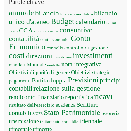
Parole chiave
annuale
bilancio
bilancio
bilancio consolidato
Budget
unico d'ateneo
calendario
cassa
consuntivo
CGA
centri
comunicazione
Conto
contabilità
conti economici
Economico
controllo di gestione
controllo
costi
investimenti
direzioni
flussi di cassa
nota integrativa
Manuale
mandati
modello
Obiettivi di parità di genere
Obiettivi strategici
Previsioni
principi
Partita doppia
pagamenti
relazione sulla gestione
contabili
ricavi
rendiconto finanziario
reportistica
Scritture
scadenza
risultato dell'esercizio
Stato Patrimoniale
contabili
tesoreria
SIOPE
triennale
trasmissione
trattamento contabile
trimestrale
trimestre