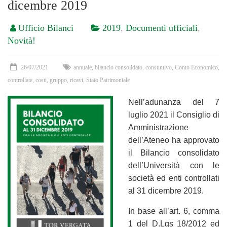
dicembre 2019
Ufficio Bilanci
2019
,
Documenti ufficiali
,
Novità!
26/07/2021
annuale
,
bilancio consolidato
,
consuntivo
,
Conto Economico
,
controllate
,
costi
,
gruppo
,
ricavi
,
Stato Patrimoniale
Nell’adunanza del 7
luglio 2021 il Consiglio di
Amministrazione
dell’Ateneo ha approvato
il Bilancio consolidato
dell’Università con le
società ed enti controllati
al 31 dicembre 2019.
In base all’art. 6, comma
1 del D.Lgs 18/2012 ed