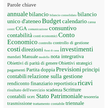
Parole chiave
annuale
bilancio
bilancio
bilancio consolidato
Budget
unico d'ateneo
calendario
cassa
consuntivo
CGA
centri
comunicazione
Conto
contabilità
conti economici
Economico
controllo di gestione
controllo
costi
investimenti
direzioni
flussi di cassa
nota integrativa
Manuale
mandati
modello
Obiettivi di parità di genere
Obiettivi strategici
Previsioni
principi
Partita doppia
pagamenti
relazione sulla gestione
contabili
ricavi
rendiconto finanziario
reportistica
Scritture
scadenza
risultato dell'esercizio
Stato Patrimoniale
contabili
tesoreria
SIOPE
triennale
trasmissione
trattamento contabile