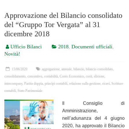
Approvazione del Bilancio consolidato
del “Gruppo Tor Vergata” al 31
dicembre 2018
Ufficio Bilanci
2018
,
Documenti ufficiali
,
Novità!
15/06/2020
aggregazione
,
annuale
,
bilancio
,
bilancio consolidato
,
consolidamento
,
consuntivo
,
contabilità
,
Conto Economico
,
costi
,
elisione
,
intercompany
,
Partita doppia
,
principi contabili
,
relazione sulla gestione
,
ricavi
,
Scritture
contabili
,
Stato Patrimoniale
Il Consiglio di
Amministrazione,
nell’adunanza del 4 giugno
2020, ha approvato il Bilancio