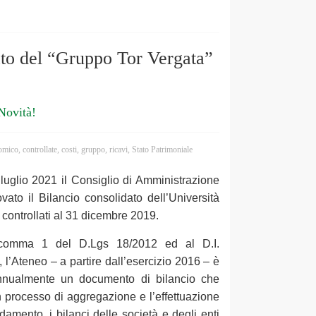
ato del “Gruppo Tor Vergata”
Novità!
omico
,
controllate
,
costi
,
gruppo
,
ricavi
,
Stato Patrimoniale
luglio 2021 il Consiglio di Amministrazione
vato il Bilancio consolidato dell’Università
 controllati al 31 dicembre 2019.
, comma 1 del D.Lgs 18/2012 ed al D.I.
’Ateneo – a partire dall’esercizio 2016 – è
annualmente un documento di bilancio che
n processo di aggregazione e l’effettuazione
idamento, i bilanci delle società e degli enti