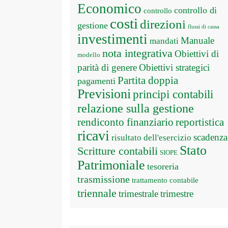
Economico
controllo di
controllo
costi
direzioni
gestione
flussi di cassa
investimenti
Manuale
mandati
nota integrativa
Obiettivi di
modello
parità di genere
Obiettivi strategici
Partita doppia
pagamenti
Previsioni
principi contabili
relazione sulla gestione
rendiconto finanziario
reportistica
ricavi
scadenza
risultato dell'esercizio
Stato
Scritture contabili
SIOPE
Patrimoniale
tesoreria
trasmissione
trattamento contabile
triennale
trimestrale
trimestre