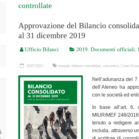
controllate
Approvazione del Bilancio consolid
al 31 dicembre 2019
Ufficio Bilanci
2019
,
Documenti ufficiali
,
26/07/2021
annuale
,
bilancio consolidato
,
consuntivo
,
Conto Econ
Nell’adunanza del 7 
dell’Ateneo ha appro
con le società ed enti
In base all’art. 6
MIUR/MEF 248/2016, l
tenuto a redigere 
includa, attraverso u
i
di scritture di consol