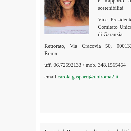
e Rapporto d
sostenibilità
Vice President
Comitato Unic
di Garanzia
Rettorato, Via Cracovia 50, 00013
Roma
uff. 06.72592133 / mob. 348.1565454
email
carola.gasparri@uniroma2.it