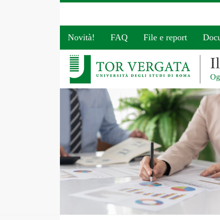
Novità!
FAQ
File e report
Doc
I
Ogg