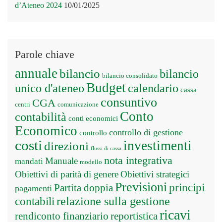
d’Ateneo 2024
10/01/2025
Parole chiave
annuale
bilancio
bilancio
bilancio consolidato
Budget
unico d'ateneo
calendario
cassa
consuntivo
CGA
centri
comunicazione
Conto
contabilità
conti economici
Economico
controllo di gestione
controllo
costi
investimenti
direzioni
flussi di cassa
nota integrativa
Manuale
mandati
modello
Obiettivi di parità di genere
Obiettivi strategici
Previsioni
principi
Partita doppia
pagamenti
relazione sulla gestione
contabili
ricavi
rendiconto finanziario
reportistica