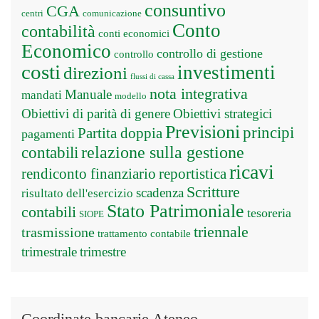
consuntivo
CGA
centri
comunicazione
Conto
contabilità
conti economici
Economico
controllo di gestione
controllo
costi
investimenti
direzioni
flussi di cassa
nota integrativa
Manuale
mandati
modello
Obiettivi di parità di genere
Obiettivi strategici
Previsioni
principi
Partita doppia
pagamenti
relazione sulla gestione
contabili
ricavi
rendiconto finanziario
reportistica
Scritture
scadenza
risultato dell'esercizio
Stato Patrimoniale
contabili
tesoreria
SIOPE
triennale
trasmissione
trattamento contabile
trimestrale
trimestre
Coordinate bancarie Ateneo