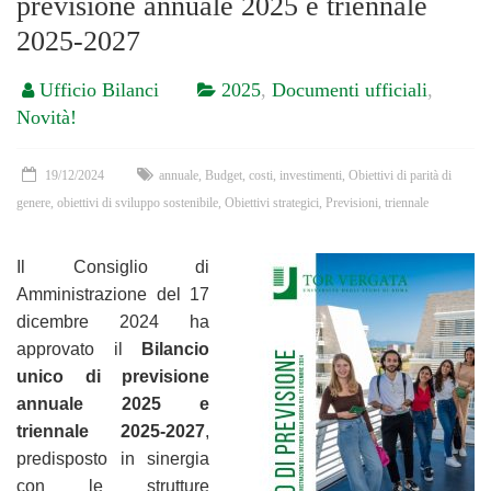
previsione annuale 2025 e triennale
2025-2027
Ufficio Bilanci
2025
,
Documenti ufficiali
,
Novità!
19/12/2024
annuale
,
Budget
,
costi
,
investimenti
,
Obiettivi di parità di
genere
,
obiettivi di sviluppo sostenibile
,
Obiettivi strategici
,
Previsioni
,
triennale
Il Consiglio di
Amministrazione del 17
dicembre 2024 ha
approvato il
Bilancio
unico di previsione
annuale 2025
e
triennale 2025-2027
,
predisposto in sinergia
con le strutture