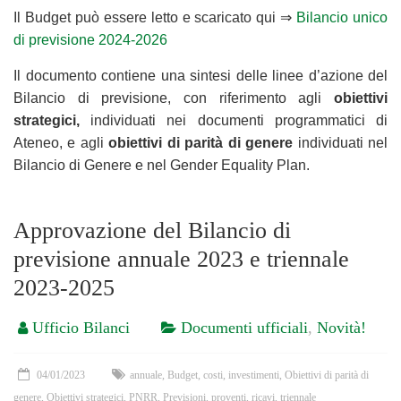
Il Budget può essere letto e scaricato qui ⇒
Bilancio unico
di previsione 2024-2026
Il documento contiene una sintesi delle linee d’azione del
Bilancio di previsione, con riferimento agli
obiettivi
strategici,
individuati nei documenti programmatici di
Ateneo, e agli
obiettivi
di parità di genere
individuati nel
Bilancio di Genere e nel Gender Equality Plan.
Approvazione del Bilancio di
previsione annuale 2023 e triennale
2023-2025
Ufficio Bilanci
Documenti ufficiali
,
Novità!
04/01/2023
annuale
,
Budget
,
costi
,
investimenti
,
Obiettivi di parità di
genere
,
Obiettivi strategici
,
PNRR
,
Previsioni
,
proventi
,
ricavi
,
triennale