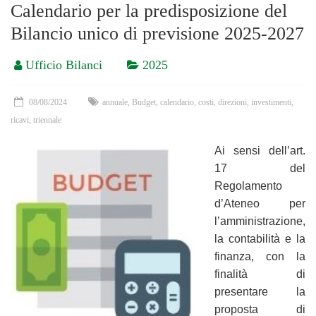
Calendario per la predisposizione del
Bilancio unico di previsione 2025-2027
Ufficio Bilanci
2025
08/08/2024
annuale
,
Budget
,
calendario
,
costi
,
direzioni
,
investimenti
,
ricavi
,
triennale
Ai sensi dell’art.
17 del
Regolamento
d’Ateneo per
l’amministrazione,
la contabilità e la
finanza,
con la
finalità di
presentare la
proposta di