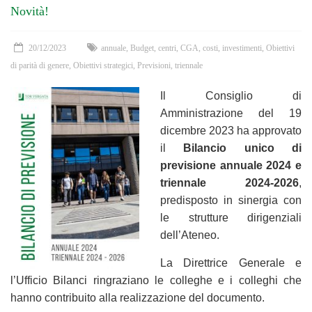
Novità!
20/12/2023
annuale
,
Budget
,
centri
,
CGA
,
costi
,
investimenti
,
Obiettivi
di parità di genere
,
Obiettivi strategici
,
Previsioni
,
triennale
Il Consiglio di
Amministrazione del 19
dicembre 2023 ha approvato
il
Bilancio unico di
previsione annuale 2024
e
triennale 2024-2026
,
predisposto in sinergia con
le strutture dirigenziali
dell’Ateneo.
La Direttrice Generale e
l’Ufficio Bilanci ringraziano le colleghe e i colleghi che
hanno contribuito alla realizzazione del documento.