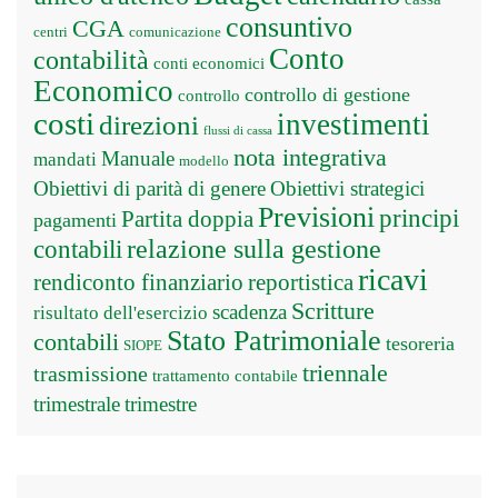
consuntivo
CGA
centri
comunicazione
Conto
contabilità
conti economici
Economico
controllo di gestione
controllo
costi
investimenti
direzioni
flussi di cassa
nota integrativa
Manuale
mandati
modello
Obiettivi di parità di genere
Obiettivi strategici
Previsioni
principi
Partita doppia
pagamenti
relazione sulla gestione
contabili
ricavi
rendiconto finanziario
reportistica
Scritture
scadenza
risultato dell'esercizio
Stato Patrimoniale
contabili
tesoreria
SIOPE
triennale
trasmissione
trattamento contabile
trimestrale
trimestre