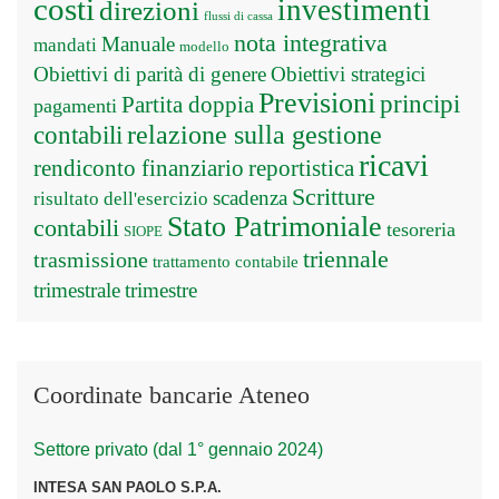
costi
investimenti
direzioni
flussi di cassa
nota integrativa
Manuale
mandati
modello
Obiettivi di parità di genere
Obiettivi strategici
Previsioni
principi
Partita doppia
pagamenti
relazione sulla gestione
contabili
ricavi
rendiconto finanziario
reportistica
Scritture
scadenza
risultato dell'esercizio
Stato Patrimoniale
contabili
tesoreria
SIOPE
triennale
trasmissione
trattamento contabile
trimestrale
trimestre
Coordinate bancarie Ateneo
Settore privato (dal 1° gennaio 2024)
INTESA SAN PAOLO S.P.A.