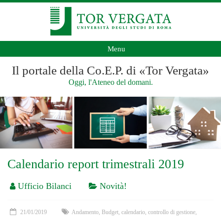
Menu
Il portale della Co.E.P. di «Tor Vergata»
Oggi, l'Ateneo del domani.
Calendario report trimestrali 2019
Ufficio Bilanci
Novità!
21/01/2019
Andamento
,
Budget
,
calendario
,
controllo di gestione
,