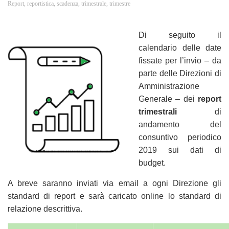
Report
,
reportistica
,
scadenza
,
trimestrale
,
trimestre
Di seguito il
calendario delle date
fissate per l’invio – da
parte delle Direzioni di
Amministrazione
Generale – dei
report
trimestrali
di
andamento del
consuntivo periodico
2019 sui dati di
budget.
A breve saranno inviati via email a ogni Direzione gli
standard di report e sarà caricato online lo standard di
relazione descrittiva.