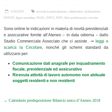
11/02/2019
associati in partecipazione
,
collaboratori
,
dichiarazione
,
ENPAPI
,
figure assimilate
,
INAIL
,
INPGI
,
INPS
,
liberi professionisti
,
ricevuta
Sono online le indicazioni in materia di novità previdenziali
e assicurative fornite all’Ateneo – in data odierna – dallo
Studio Commerciale Associato che ci assiste ⇒
leggi o
scarica la Circolare
, nonché gli schemi standard da
utilizzarsi per:
Comunicazione dati anagrafe per inquadramento
fiscale, previdenziale ed assicurativo
Ricevuta attività di lavoro autonomo non abituale
soggetti residenti e non residenti
←
Calendario predisposizione Bilancio unico d’Ateneo 2018