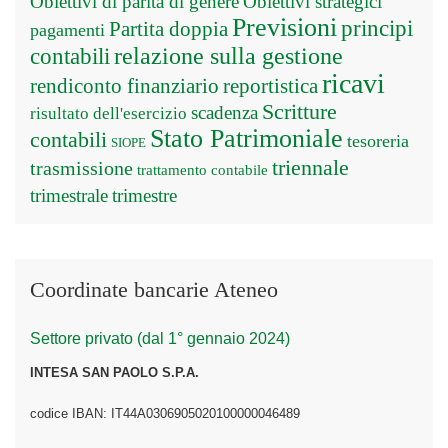
Obiettivi di parità di genere
Obiettivi strategici
Previsioni
principi
Partita doppia
pagamenti
relazione sulla gestione
contabili
ricavi
rendiconto finanziario
reportistica
Scritture
scadenza
risultato dell'esercizio
Stato Patrimoniale
contabili
tesoreria
SIOPE
triennale
trasmissione
trattamento contabile
trimestrale
trimestre
Coordinate bancarie Ateneo
Settore privato (dal 1° gennaio 2024)
INTESA SAN PAOLO S.P.A.
codice IBAN: IT44A0306905020100000046489