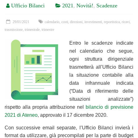
Ufficio Bilanci
2021
,
Novità!
,
Scadenze
29/01/2021
calendario
,
costi
,
direzioni
,
investimenti
,
reportistica
,
ricavi
,
trasmissione
,
trimestrale
,
trimestre
Entro le scadenze indicate
nel calendario che segue,
ogni struttura dirigenziale
trasmetterà all’Ufficio Bilanci
la situazione contabile alla
data infrannuale indicata
(“Data di riferimento delle
situazioni analizzate”)
rispetto alla propria attribuzione nel
bilancio di previsione
2021 di Ateneo
, approvato il 17 dicembre 2020.
Con successive email separate, l’Ufficio Bilanci invierà i
format da utilizzare, già precompilati per la parte di budget