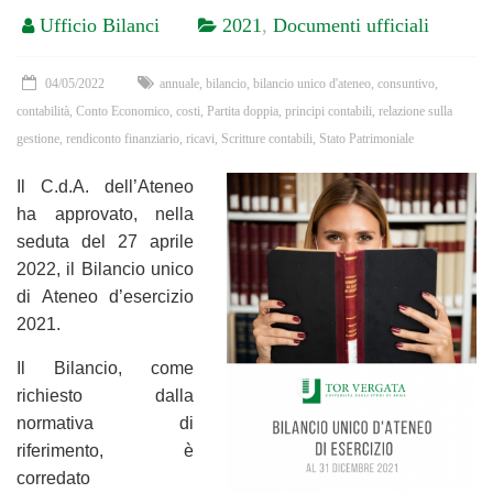
Ufficio Bilanci
2021
,
Documenti ufficiali
04/05/2022
annuale
,
bilancio
,
bilancio unico d'ateneo
,
consuntivo
,
contabilità
,
Conto Economico
,
costi
,
Partita doppia
,
principi contabili
,
relazione sulla
gestione
,
rendiconto finanziario
,
ricavi
,
Scritture contabili
,
Stato Patrimoniale
Il C.d.A. dell’Ateneo
ha approvato, nella
seduta del 27 aprile
2022, il Bilancio unico
di Ateneo d’esercizio
2021.
Il Bilancio, come
richiesto dalla
normativa di
riferimento, è
corredato