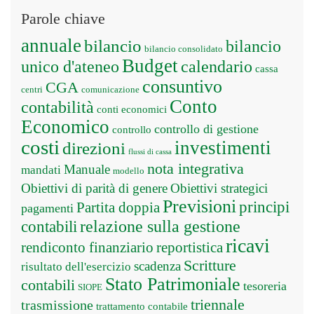
Parole chiave
annuale
bilancio
bilancio
bilancio consolidato
Budget
unico d'ateneo
calendario
cassa
consuntivo
CGA
centri
comunicazione
Conto
contabilità
conti economici
Economico
controllo di gestione
controllo
costi
investimenti
direzioni
flussi di cassa
nota integrativa
Manuale
mandati
modello
Obiettivi di parità di genere
Obiettivi strategici
Previsioni
principi
Partita doppia
pagamenti
relazione sulla gestione
contabili
ricavi
rendiconto finanziario
reportistica
Scritture
scadenza
risultato dell'esercizio
Stato Patrimoniale
contabili
tesoreria
SIOPE
triennale
trasmissione
trattamento contabile