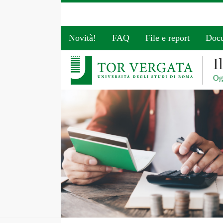
Novità!
FAQ
File e report
Doc
I
Ogg