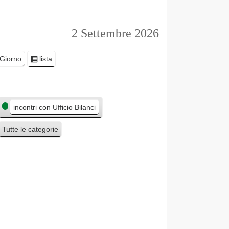
2 Settembre 2026
lista
Giorno
V
i
s
u
a
incontri con Ufficio Bilanci
l
i
Tutte le categorie
z
z
a
c
o
m
e