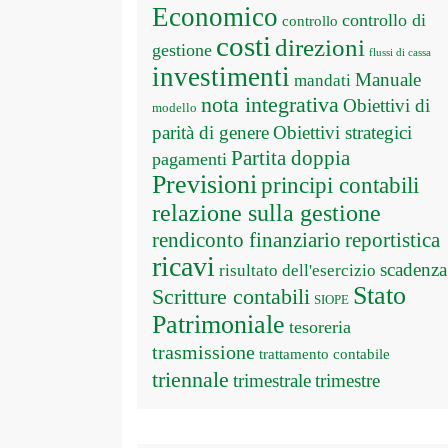
Economico
controllo di
controllo
costi
direzioni
gestione
flussi di cassa
investimenti
Manuale
mandati
nota integrativa
Obiettivi di
modello
parità di genere
Obiettivi strategici
Partita doppia
pagamenti
Previsioni
principi contabili
relazione sulla gestione
rendiconto finanziario
reportistica
ricavi
scadenza
risultato dell'esercizio
Stato
Scritture contabili
SIOPE
Patrimoniale
tesoreria
trasmissione
trattamento contabile
triennale
trimestrale
trimestre