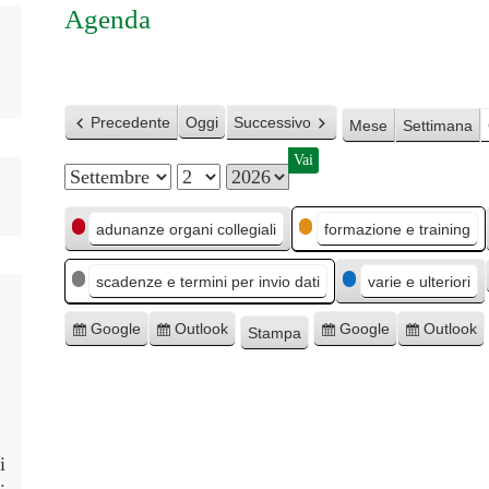
Agenda
Precedente
Oggi
Successivo
Mese
Settimana
M
G
A
C
e
i
n
adunanze organi collegiali
formazione e training
a
s
o
n
scadenze e termini per invio dati
varie e ulteriori
t
e
r
o
e
n
Google
Outlook
Google
Outlook
Stampa
I
I
E
E
M
g
o
s
s
s
s
o
o
c
c
p
p
s
r
r
o
o
r
t
i
i
r
r
r
i
v
v
t
t
a
i
e
i
i
a
a