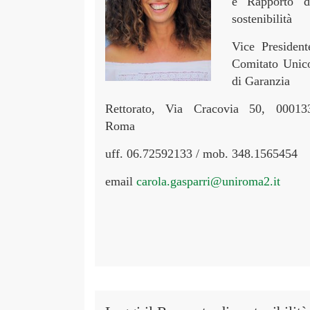
e Rapporto d
sostenibilità
Vice President
Comitato Unic
di Garanzia
Rettorato, Via Cracovia 50, 00013
Roma
uff. 06.72592133 / mob. 348.1565454
email
carola.gasparri@uniroma2.it