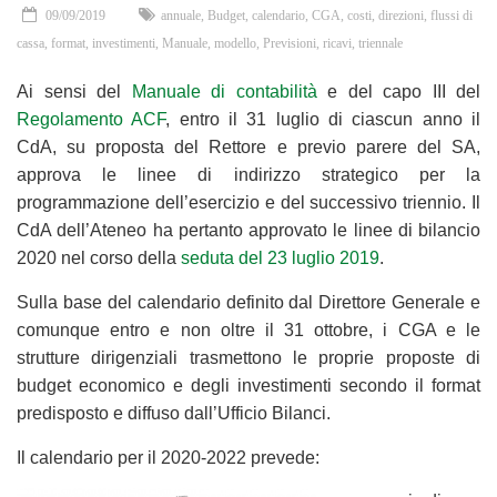
09/09/2019
annuale
,
Budget
,
calendario
,
CGA
,
costi
,
direzioni
,
flussi di
cassa
,
format
,
investimenti
,
Manuale
,
modello
,
Previsioni
,
ricavi
,
triennale
Ai sensi del
Manuale di contabilità
e del capo III del
Regolamento ACF
, entro il 31 luglio di ciascun anno il
CdA, su proposta del Rettore e previo parere del SA,
approva le linee di indirizzo strategico per la
programmazione dell’esercizio e del successivo triennio. Il
CdA dell’Ateneo ha pertanto approvato le linee di bilancio
2020 nel corso della
seduta del 23 luglio 2019
.
Sulla base del calendario definito dal Direttore Generale e
comunque entro e non oltre il 31 ottobre, i CGA e le
strutture dirigenziali trasmettono le proprie proposte di
budget economico e degli investimenti secondo il format
predisposto e diffuso dall’Ufficio Bilanci.
Il calendario per il 2020-2022 prevede: