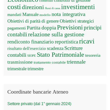
controllo di gestione
controllo
costi
investimenti
direzioni
flussi di cassa
nota integrativa
Manuale
mandati
modello
Obiettivi di parità di genere
Obiettivi strategici
Previsioni
principi
Partita doppia
pagamenti
relazione sulla gestione
contabili
ricavi
rendiconto finanziario
reportistica
Scritture
scadenza
risultato dell'esercizio
Stato Patrimoniale
contabili
tesoreria
SIOPE
triennale
trasmissione
trattamento contabile
trimestrale
trimestre
Coordinate bancarie Ateneo
Settore privato (dal 1° gennaio 2024)